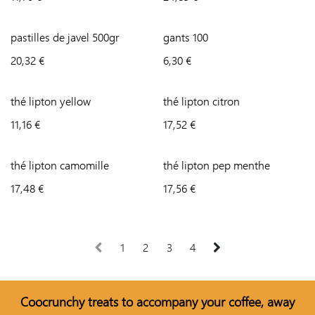
pastilles de javel 500gr
gants 100
20,32
€
6,30
€
thé lipton yellow
thé lipton citron
11,16
€
17,52
€
thé lipton camomille
thé lipton pep menthe
17,48
€
17,56
€
1
2
3
4
Coo
crunchy treats to accompany your coffee, away