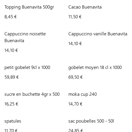
Topping Buenavita 500gr
Cacao Buenavita
8,45
€
11,50
€
Cappuccino noisette
Cappuccino vanille Buenavita
Buenavita
14,10
€
14,10
€
petit gobelet 9cl x 1000
gobelet moyen 18 cl x 1000
59,89
€
69,50
€
sucre en buchette 4gr x 500
moka cup 240
16,25
€
14,70
€
spatules
sac poubelles 500 - 50l
11,70
€
24,85
€