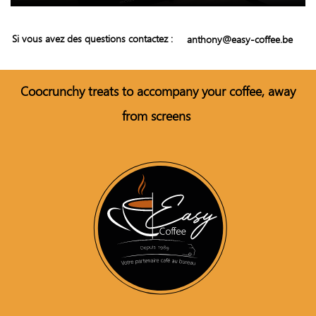
Si vous avez des questions contactez :
anthony@easy-coffee.be
Coo
crunchy treats to accompany your coffee, away
from screens